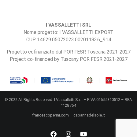
I VASSALLETTI SRL
Nome progetto: I VASSALLETTI EXPORT
CUP 14629.05072023.002011836_914
Progetto cofinanziato dal POR FESR Toscana 2021-2027
Project co-financed by Tuscany POR FESR 2021-2027
© 2022 All Rights Reserved. I Vassalletti S.r.l. – P.IVA 01655310512 – REA:
“128764
francescoperini.com
–
capannadelsole.it