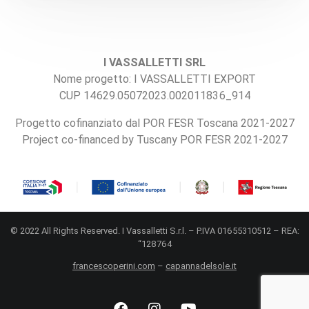
I VASSALLETTI SRL
Nome progetto: I VASSALLETTI EXPORT
CUP 14629.05072023.002011836_914
Progetto cofinanziato dal POR FESR Toscana 2021-2027
Project co-financed by Tuscany POR FESR 2021-2027
© 2022 All Rights Reserved. I Vassalletti S.r.l. – P.IVA 01655310512 – REA:
“128764
francescoperini.com
–
capannadelsole.it